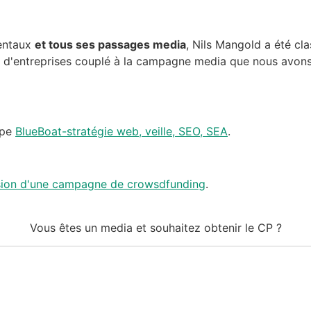
mentaux
et tous ses passages media
, Nils Mangold a été cla
 d'entreprises couplé à la campagne media que nous avons
ipe
BlueBoat-stratégie web, veille, SEO, SEA
.
asion d'une campagne de crowsdfunding
.
Vous êtes un media
et souhaitez obtenir le CP ?