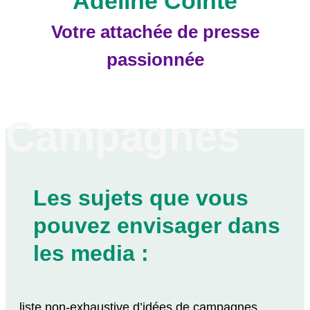
Adeline Cointe
Votre attachée de presse
passionnée
C
a
m
p
a
g
n
e
s
Les sujets que vous
pouvez envisager dans
les media :
liste non-exhaustive d’idées de campagnes