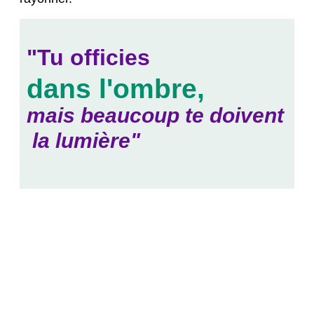
"Tu
officies
d
a
n
s
l
'
o
m
b
r
e
,
mais
beaucoup
te
doivent
la
lumière"