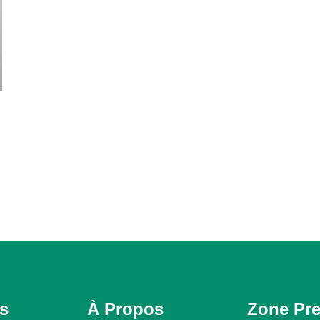
és
À Propos
Zone Pr