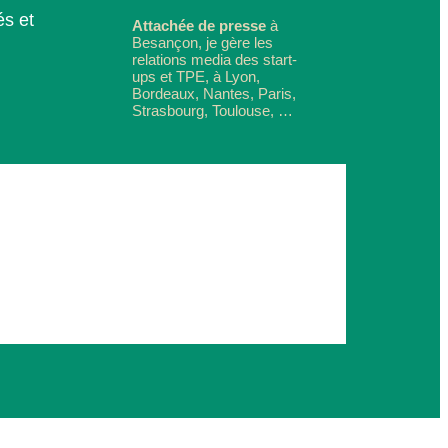
s et
Attachée de presse
à
Besançon, je gère les
relations media des start-
ups et TPE, à Lyon,
Bordeaux, Nantes, Paris,
Strasbourg, Toulouse, …