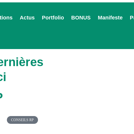
tions
Actus
Portfolio
BONUS
Manifeste
P
ernières
ci
P
CONSEILS RP