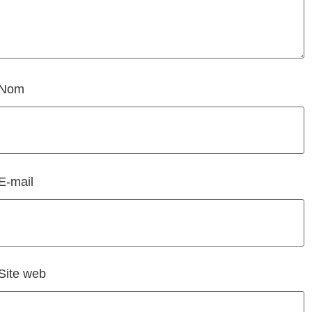
Nom
E-mail
Site web