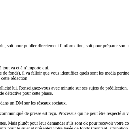
oin, soit pour publier directement l’information, soit pour préparer son i
 tout va et à n’importe qui.
e fonds), il va falloir que vous identifiiez quels sont les media pertine
 cette rédaction.
ollicité lui. Renseignez-vous avec minutie sur ses sujets de prédilection.
 de détective pour cette phase.
 dans un DM sur les réseaux sociaux.
 communiqué de presse est reçu. Processus qui ne peut être respecté si v
s. Mais plutôt pour leur demander s’ils sont ok pour recevoir votre com
nts pour le sujet et présentez votre levée de fonds (montant, attribution, 