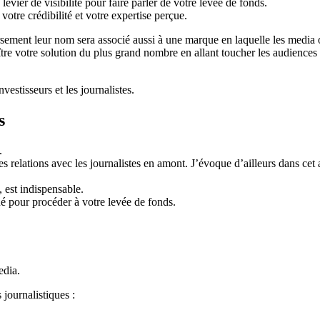
 levier de visibilité pour faire parler de votre levée de fonds.
tre crédibilité et votre expertise perçue.
sement leur nom sera associé aussi à une marque en laquelle les media o
ître votre solution du plus grand nombre en allant toucher les audiences
stisseurs et les journalistes.
s
.
s relations avec les journalistes en amont. J’évoque d’ailleurs dans cet 
, est indispensable.
ué pour procéder à votre levée de fonds.
edia.
 journalistiques :