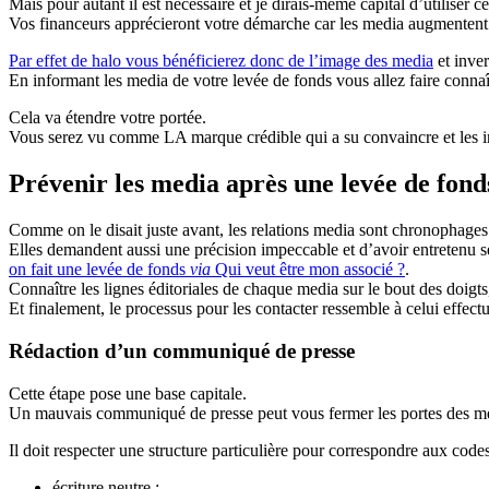
Mais pour autant il est nécessaire et je dirais-même capital d’utiliser ce
Vos financeurs apprécieront votre démarche car les media augmentent vo
Par effet de halo vous bénéficierez donc de l’image des media
et inver
En informant les media de votre levée de fonds vous allez faire conna
Cela va étendre votre portée.
Vous serez vu comme LA marque crédible qui a su convaincre et les inve
Prévenir les media après une levée de fond
Comme on le disait juste avant, les relations media sont chronophages
Elles demandent aussi une précision impeccable et d’avoir entretenu se
on fait une levée de fonds
via
Qui veut être mon associé ?
.
Connaître les lignes éditoriales de chaque media sur le bout des doigts
Et finalement, le processus pour les contacter ressemble à celui effect
Rédaction d’un communiqué de presse
Cette étape pose une base capitale.
Un mauvais communiqué de presse peut vous fermer les portes des m
Il doit respecter une structure particulière pour correspondre aux codes
écriture neutre ;