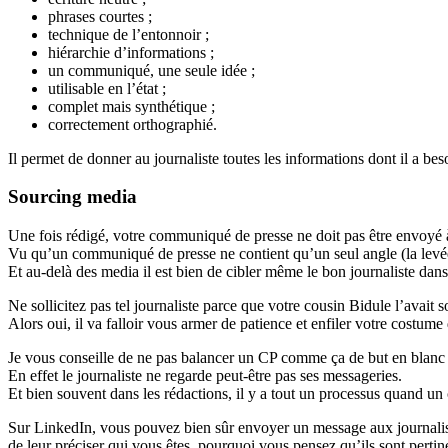
phrases courtes ;
technique de l’entonnoir ;
hiérarchie d’informations ;
un communiqué, une seule idée ;
utilisable en l’état ;
complet mais synthétique ;
correctement orthographié.
Il permet de donner au journaliste toutes les informations dont il a bes
Sourcing media
Une fois rédigé, votre communiqué de presse ne doit pas être envoyé à
Vu qu’un communiqué de presse ne contient qu’un seul angle (la levée d
Et au-delà des media il est bien de cibler même le bon journaliste dans
Ne sollicitez pas tel journaliste parce que votre cousin Bidule l’avait s
Alors oui, il va falloir vous armer de patience et enfiler votre costume
Je vous conseille de ne pas balancer un CP comme ça de but en blanc
En effet le journaliste ne regarde peut-être pas ses messageries.
Et bien souvent dans les rédactions, il y a tout un processus quand un
Sur LinkedIn, vous pouvez bien sûr envoyer un message aux journaliste
de leur préciser qui vous êtes, pourquoi vous pensez qu’ils sont pertine