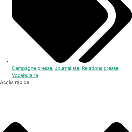
Campagne presse
,
Journaliste
,
Relations presse
,
Vocabulaire
Accès rapide